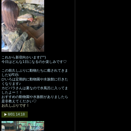
これから新宿向かいます(^^)
今日はどんな1日になるのか楽しみです♡
この前久しぶりに動物たちに癒されてきま
した\(//∇//)\
ひいろは定期的に動物園や水族館に行きた
くなります♪
カピバラさんは夏なので水風呂に入ってま
したよー！！
おすすめの動物園や水族館がありましたら
是非教えてください♡
お久しぶりです！
8/01 14:18