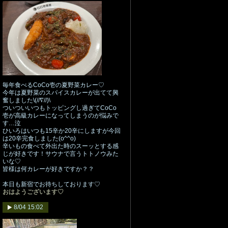
毎年食べるCoCo壱の夏野菜カレー♡
今年は夏野菜のスパイスカレーが出てて興
奮しました\(//∇//)\
ついついいつもトッピングし過ぎてCoCo
壱が高級カレーになってしまうのが悩みで
す…泣
ひいろはいつも15辛か20辛にしますが今回
は20辛完食しました(o^^o)
辛いもの食べて外出た時のスーッとする感
じが好きです！サウナで言うトトノウみた
いな♡
皆様は何カレーが好きですか？？
本日も新宿でお待ちしております♡
おはようございます♡
8/04 15:02