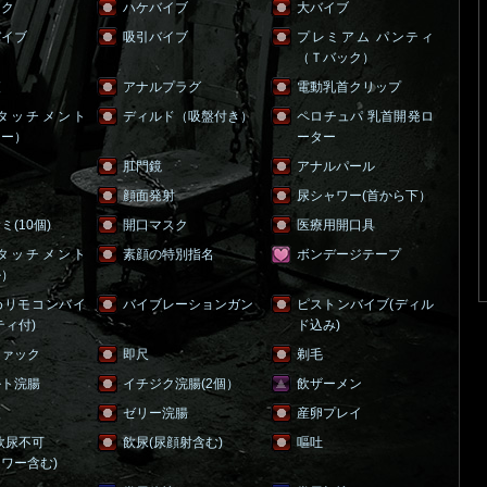
スク
ハケバイブ
大バイブ
バイブ
吸引バイブ
プレミアム パンティ
（Ｔバック）
鞭
アナルプラグ
電動乳首クリップ
タッチメント
ディルド（吸盤付き）
ペロチュパ 乳首開発ロ
シー）
ーター
肛門鏡
アナルパール
ク
顔面発射
尿シャワー(首から下）
(10個)
開口マスク
医療用開口具
タッチメント
素顔の特別指名
ボンデージテープ
ル）
めリモコンバイ
バイブレーションガン
ピストンバイブ(ディル
ティ付)
ド込み)
ファック
即尺
剃毛
ルト浣腸
イチジク浣腸(2個）
飲ザーメン
便
ゼリー浣腸
産卵プレイ
飲尿不可
飲尿(尿顔射含む)
嘔吐
ワー含む)