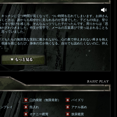
、キッチンに立つ時間が長くなって、つい時間を忘れてしまいます。お姉さん
歩くときは、誰からも穏やかに見られるのが普通でした。子どもの頃は、登り
こっそり悦びを感じる、そんなムッツリした子だったんです。周りからは「思
胸がざわつきました。作文が苦手で、メールの言葉選びで突っ込まれることも
く思っていました。
子どもたちの無邪気な笑顔に癒されながら、心の奥で抑えきれない疼きを抱え
、視線を感じるたび、身体の芯が熱くなる。自分でも認めたくないのに、抑え
す。…
ラ
口内発射（無限発射）
パイズリ
ョンプレイ
指入れ
アナル舐め
仕
オナニー鑑賞
放尿鑑賞