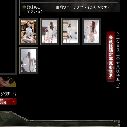
興味ある
麻縄やローソクプレイが好きです♪
オプション
※
正
会
員
以
上
の
会
員
様
特
典
で
す
ンが必要です