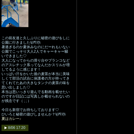
この前友達と久しぶりに秘密の遊びをしに
公園に行きました\(//∇//)\
暑過ぎるのか夏休みなのにだーれもいない
公園でこっそり大人2人でキャーキャー騒
いできました♡
大人になってからの滑り台やブランコなど
のアスレチック系ってなんだかスリルが増
してるように感じます！
いっぱい汗をかいた後の麦茶が本当に美味
しくて部活の試合に保護者の方が持ってき
てくれてたあの大きなタンクの麦茶の味を
思い出しました♡
本当は思いっきり遊んでる動画を載せたい
のですが日記には写真しか載せられないの
が残念です（ ; ; ）
今日も新宿でお待ちしております♡
ひいろと秘密の遊びしませんか？\(//∇//)\
夏はカレー♪
8/06 17:20