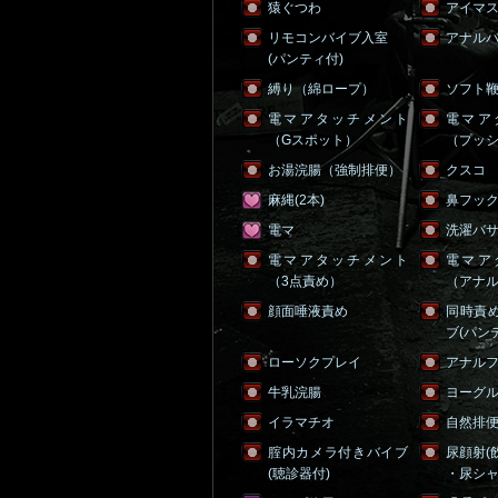
猿ぐつわ
アイマ
リモコンバイブ入室
アナル
(パンティ付)
縛り（綿ロープ）
ソフト
電マアタッチメント
電マア
（Gスポット）
（プッ
お湯浣腸（強制排便）
クスコ
麻縄(2本)
鼻フッ
電マ
洗濯バサミ
電マアタッチメント
電マア
（3点責め）
（アナ
顔面唾液責め
同時責
ブ(パン
ローソクプレイ
アナル
牛乳浣腸
ヨーグ
イラマチオ
自然排
腟内カメラ付きバイブ
尿顔射(
(聴診器付)
・尿シャ