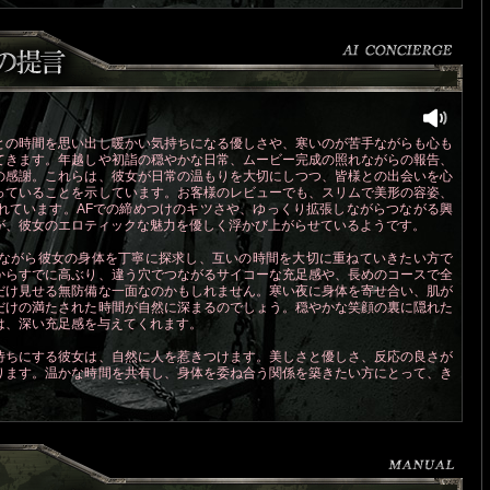
との時間を思い出し暖かい気持ちになる優しさや、寒いのが苦手ながらも心も
てきます。年越しや初詣の穏やかな日常、ムービー完成の照れながらの報告、
の感謝。これらは、彼女が日常の温もりを大切にしつつ、皆様との出会いを心
っていることを示しています。お客様のレビューでも、スリムで美形の容姿、
れています。AFでの締めつけのキツさや、ゆっくり拡張しながらつながる興
が、彼女のエロティックな魅力を優しく浮かび上がらせているようです。
ながら彼女の身体を丁寧に探求し、互いの時間を大切に重ねていきたい方で
からすでに高ぶり、違う穴でつながるサイコーな充足感や、長めのコースで全
だけ見せる無防備な一面なのかもしれません。寒い夜に身体を寄せ合い、肌が
だけの満たされた時間が自然に深まるのでしょう。穏やかな笑顔の裏に隠れた
は、深い充足感を与えてくれます。
待ちにする彼女は、自然に人を惹きつけます。美しさと優しさ、反応の良さが
ります。温かな時間を共有し、身体を委ね合う関係を築きたい方にとって、き