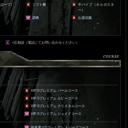
綿ロープ）
ソフト鞭
中バイブ（オルガスタ
ー）
調教
お湯浣腸
可
=応相談（電話にてお問い合わせください）
VIP Sプレミアム パールコース
VIP Sプレミアム ルビーコース
VIP Sプレミアム クリスタルコース
VIP Sプレミアム ジェイドコース
拘束電マSプレミアム トパーズコース