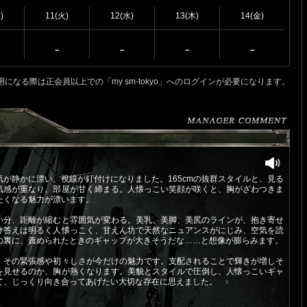
)
11(火)
12(水)
13(木)
14(金)
－
－
－
－
用になる際は正会員以上での「my sm-tokyo」へのログインが必要になります。
が静かに漂い、視線が釘付けになりました。165cmの抜群スタイルと、見る
気感が重なり、部屋が甘く締まる。人懐っこい笑顔が咲くと、胸がざわつきま
たくなる魅力が漂います。
い分、距離が縮むと雰囲気が変わる。美乳、美脚、美尻のラインが、抱き寄せ
け答えは明るく人懐っこく、甘えん坊で天然なニュアンスがにじみ、空気を読
の裏に、責められたときのギャップが大きそうだな……と想像が膨らみます。
、その緊張感や初々しさが今だけの魅力です。支配されることで輝きが増しそ
を見せるのか、胸が熱くなります。美貌とスタイルで圧倒し、人懐っこいギャ
て、じっくり向き合ってあげたい大切な存在に思えました。