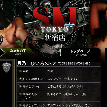
月乃 ひいろ
Dカップ
｜T165｜B86｜W56｜H85
年齢
28歳
おすすめポイント
スレンダーで従順です♪
好きなプレイ
ご奉仕するのが大好きです♪
興味のある
拘束されて玩具責めとか…(恥)
プレイ
好きなオプション
アルファインに行って見たいです♪