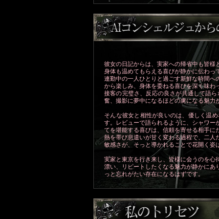
彼女の日記からは、実家への帰省中も皆様
身体も温めてもらえる喜びが静かに伝わっ
連勤中の一人ひとりと過ごす新鮮な時間へ
から楽しみ、身体を委ねる喜びを深く味わ
接客の完璧さ、反応の良さが共通して語ら
奮、撮影に夢中になるほどの虜になる魅力
そんな彼女と相性が良いのは、優しく温め
す。レビューで語られるように、シャワー
てを堪能する喜びは、信頼を寄せる相手に
熱を帯び息遣いが甘く変わる過程で、二人
敏感さが、そっと導かれることで花開く姿
実家と東京を行き来し、皆様に会うのを心
漂い、リピートしたくなる魅力が静かにあ
っと忘れがたい存在になるはずです。