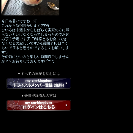
今日も暑いですね…汗
これから新宿向かいます(//∇//)
ひいろは来週末からしばらく実家の方に帰
らないといけなくなってしまったのでお休
み頂く予定です(T_T)皆様ともお会いでき
なくなるの寂しいですが1週間？10日？く
らいで戻ると思うのでよろしくお願いしま
す♡
その前にひいろと楽しい時間過ごしません
か？？お待ちしております(*´꒳`*)
▼すべての日記を読むには
▼会員登録済みの方は