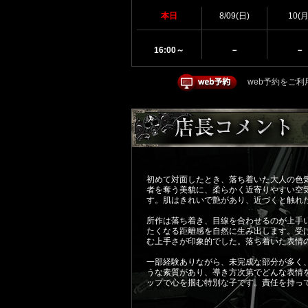
i
本日
8/09(日)
10(月
m
a
g
16:00～
－
－
e
web予約をご利
初めて対面したとき、落ち着いた大人の色気
者を奪う美貌に、柔らかく近寄りやすい空
す。肌はきれいで艶があり、近づくと触れ
所作は落ち着き、目線を合わせるのが上手
たくなる距離感を自然に生み出します。受
む上手さが印象的でした。落ち着いた表情
一部経験ありながら、未完成な部分が多く
うな素質があり、導き方次第でどんな表情
ップで心を掴む特別な子です。責任を持っ