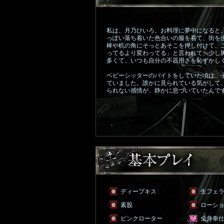
私は、月乃ひいろ。お料理に夢中になると
っぽい落ち着いた色合いの服を着て、街を
棒や机の角にそっとあそこを押し付けて、
ってるより変わってる」と言われて、少し
多くて、いつも自分の不器用さを恥ずかし
ベビーシッターのバイトをしていた頃は、
ていました。誰かに見られている気がして
られない感情が、静かに息づいていたんで
ディープキス
生フェ
素股
ローシ
ピンクローター
全身奉