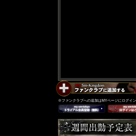
A
I-
g
※ファンクラブへの追加はMYページにログイ
e
n
e
r
at
e
d