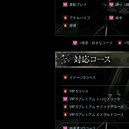
羞恥プレイ
縛り（
アナルバイブ
命令
排泄
=得意・好きなコース
=
イメージSコース
VIP Sコース
VIP Sプレミアム トパーズコース
VIP Sプレミアム サファイアコース
VIP Sプレミアム エメラルドコース
拘束電マSコース