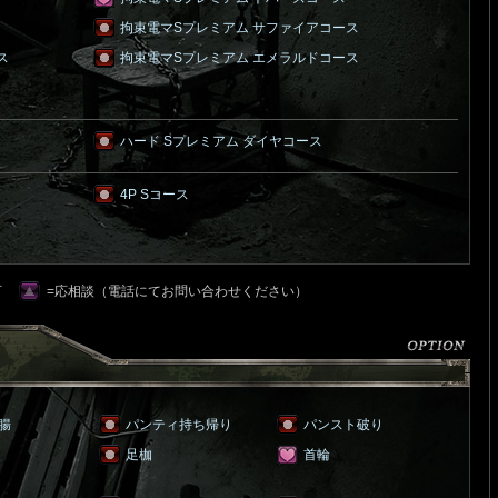
拘束電マSプレミアム サファイアコース
ス
拘束電マSプレミアム エメラルドコース
ハード Sプレミアム ダイヤコース
4P Sコース
可
=応相談（電話にてお問い合わせください）
浣腸
パンティ持ち帰り
パンスト破り
足枷
首輪