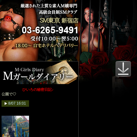
ひいろの秘密日記♪
公園で♡
8/07 16:01