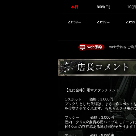
本日
8/09(日)
10(月
23:59～
23:59～
23:5
web予約をご利
【鬼に金棒】電マアタッチメント
Gスポット 価格：3,000円
プックリとした先端は、まさにGスポット
を倍増させてくれます。もちろんクリ用の
プッシー 価格：3,000円
膣内・クリの2点責め用バイブをモチーフ
径4.0cmの存在感ある亀頭部がそそりま
アナル 価格：5,000円