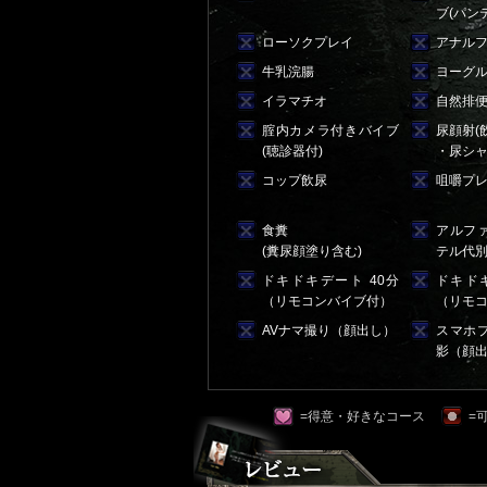
ブ(パン
ローソクプレイ
アナル
牛乳浣腸
ヨーグ
イラマチオ
自然排
腟内カメラ付きバイブ
尿顔射(
(聴診器付)
・尿シャ
コップ飲尿
咀嚼プ
食糞
アルフ
(糞尿顔塗り含む)
テル代
ドキドキデート 40分
ドキドキ
（リモコンバイブ付）
（リモ
AVナマ撮り（顔出し）
スマホ
影（顔
=得意・好きなコース
=