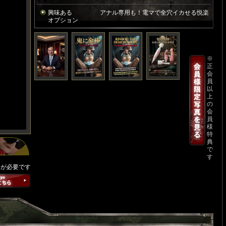
興味ある
アナル専用も！電マで全穴イカせる悦楽
オプション
※
正
会
員
以
上
の
会
員
様
特
典
で
す
ンが必要です