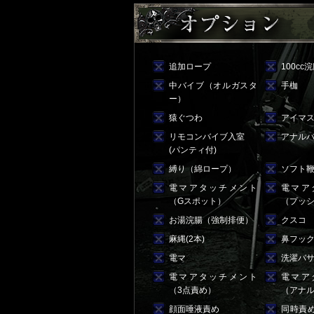
追加ロープ
100cc
中バイブ（オルガスタ
手枷
ー）
猿ぐつわ
アイマ
リモコンバイブ入室
アナル
(パンティ付)
縛り（綿ロープ）
ソフト
電マアタッチメント
電マア
（Gスポット）
（プッ
お湯浣腸（強制排便）
クスコ
麻縄(2本)
鼻フッ
電マ
洗濯バサミ
電マアタッチメント
電マア
（3点責め）
（アナ
顔面唾液責め
同時責