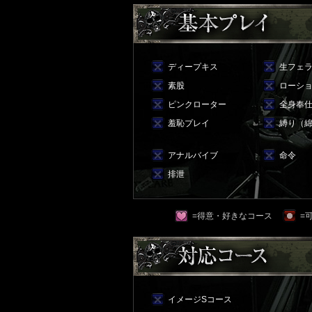
ディープキス
生フェ
素股
ローシ
ピンクローター
全身奉
羞恥プレイ
縛り（
アナルバイブ
命令
排泄
=得意・好きなコース
=
イメージSコース