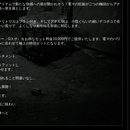
アイテムで新たな快感への扉が開かれそう！電マの狂振が二つの極頭からアナ
頂へ突き落とします。
クリトリスはブラシ付き、そしてアナル側は、小指ぐらいの細いデコボコで全
かい造りで、よくしなりあらゆる形状に対応します。
ー・Gスポ）をお得なセット料金10,000円でご提供いたします。電マのパワ
みに合わせて極上の特別セットになります。
ッチメント。
りフィットし
わせます。
溺れること間違いなし。
も展開！
ます。
直に味わい
身へと