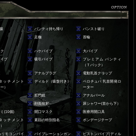
浣腸
パンティ持ち帰り
パンスト破り
足枷
首輪
スク
ハケバイブ
大バイブ
バイブ
吸引バイブ
プレミアム パンティ
（Ｔバック）
鞭
アナルプラグ
電動乳首クリップ
タッチメント
ディルド（吸盤付き）
ペロチュパ 乳首開発ロ
シー）
ーター
肛門鏡
アナルパール
ク
顔面発射
尿シャワー(首から下）
(10個)
開口マスク
医療用開口具
タッチメント
素顔の特別指名
ボンデージテープ
ル）
めリモコンバイ
バイブレーションガン
ピストンバイブ(ディル