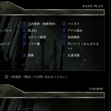
ラ
口内発射（無限発射）
パイズリ
ョンプレイ
指入れ
アナル舐め
仕
オナニー鑑賞
放尿鑑賞
綿ロープ）
ソフト鞭
中バイブ（オルガスタ
ー）
調教
お湯浣腸
可
=応相談（電話にてお問い合わせください）