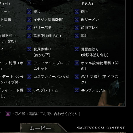
ティ付)
ド込み)
ファック
即尺
剃毛
ルト浣腸
イチジク浣腸(2個）
飲ザーメン
便
ゼリー浣腸
産卵プレイ
飲尿不可
飲尿(尿顔射含む)
嘔吐
ワー含む)
レイ
糞尿体塗り
糞尿顔塗り
(首から下)
(糞尿体塗り含む)
ァイン利用（ホ
アルファイン プレミア
ホテル設備使用料（関
別）
ムセット
西）
デート 60分
コスプレノーパン入室
AVナマ撮り(アイマス
コンバイブ付）
ク)
プライベート撮
3PSプレミアム
4PSプレミアム
出し）
可
=応相談（電話にてお問い合わせください）