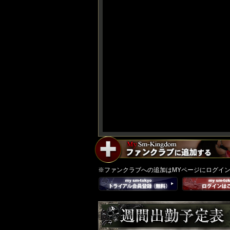
【鬼
に金
棒】
※ファンクラブへの追加はMYページにログイ
電マ
アタ
ッチ
メン
ト