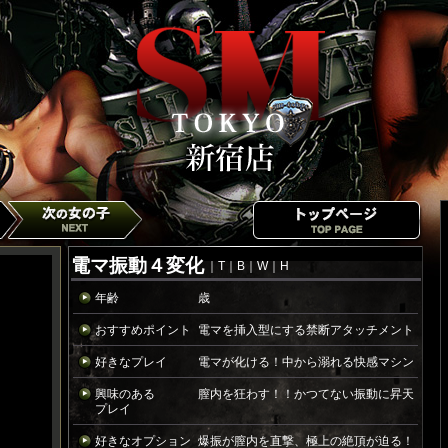
電マ振動４変化
｜T｜B｜W｜H
年齢
歳
おすすめポイント
電マを挿入型にする禁断アタッチメント
好きなプレイ
電マが化ける！中から溺れる快感マシン
興味のある
膣内を狂わす！！かつてない振動に昇天
プレイ
好きなオプション
爆振が膣内を直撃、極上の絶頂が迫る！