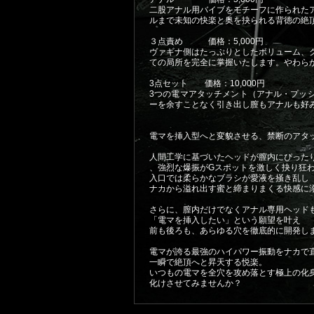
二股アナル用バイブをモチーフに作られた
ルまで未知の快楽と奥を抉られる背徳の絶
３点責め 価格：5,000円
ヴァギナ側はたっぷりとしたボリューム、
ての局所を完全に掌握いたします。やわら
3点セット 価格：10,000円
3つの電マアタッチメント（アナル・プッシ
ーを余すことなく引き出し膣もアナルも好
電マを挿入型へと変貌させる、禁断のアタ
人間工学に基づいたヘッドが膣内にぴった
、強烈な爆振がGスポットを激しく抉り狂
入口では柔らかなブラシが愛液を掻き乱し
ナカから溢れ出す蜜と締まりまくる快感に
さらに、膣内だけでなくアナル専用ヘッド
「電マを挿入したい」という願望を叶え
前も後ろも、あらゆる穴を徹底的に開発し
電マが誇る最強のハイパワー振動をナカで
一瞬で絶頂へと昇天する悦楽。
いつもの電マを全穴を攻め落とす極上の化
化けさせてみませんか？