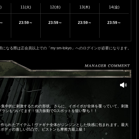
)
11(火)
12(水)
13(木)
14(金)
9～
23:59～
23:59～
23:59～
23:59～
用になる際は正会員以上での「my sm-tokyo」へのログインが必要になります。
を集中的に刺激するための形状。さらに、イボイボが全体を覆っていて、刺激
ブラシもついてます！強力振動でGスポットを狙い撃ち！！
に作られたアイテム！ヴァギナ全体がジンジンとした快感に包まれます。最大
す！ボディの激しい凹凸で、ピストンも摩擦力最上級！